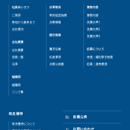
社長あいさつ
決算報告
業務内容
ご挨拶
単体経営指標
業務内容
産地から食卓まで
決算情報
先輩の声1
会社案内
先輩の声2
開示情報
先輩の声3
会社概要
電子公告
応募について
会社概要
役員一覧
広告事項
待遇・福利厚生制度
沿革
決算公告書
応募・選考要領
組織図
組織図
リンク集
株主優待
各種公表
株主優待について
お問い合わせ