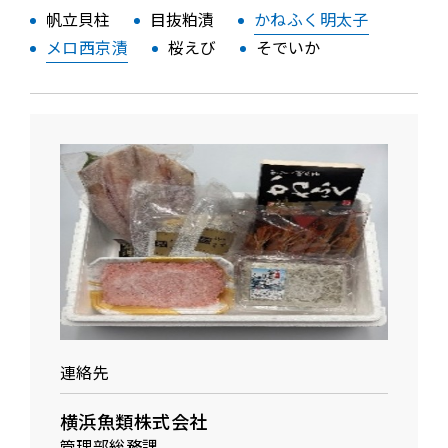
帆立貝柱
目抜粕漬
かねふく明太子
メロ西京漬
桜えび
そでいか
連絡先
横浜魚類株式会社
管理部総務課