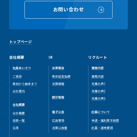
お問い合わせ
トップページ
会社概要
IR
リクルート
社長あいさつ
決算報告
業務内容
ご挨拶
単体経営指標
業務内容
産地から食卓まで
決算情報
先輩の声1
会社案内
先輩の声2
開示情報
先輩の声3
会社概要
電子公告
応募について
会社概要
役員一覧
広告事項
待遇・福利厚生制度
沿革
決算公告書
応募・選考要領