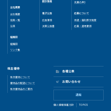
開示情報
先輩の声3
会社概要
電子公告
応募について
会社概要
役員一覧
広告事項
待遇・福利厚生制度
沿革
決算公告書
応募・選考要領
組織図
組織図
リンク集
株主優待
各種公表
株主優待について
お問い合わせ
優待品の配送について
株主優待品のご案内
通販
個人情報保護方針
TOPICS